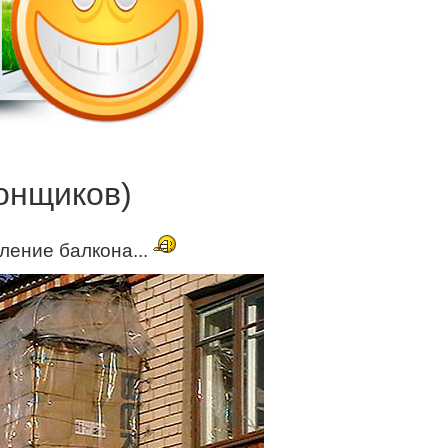
онщиков)
ение балкона...