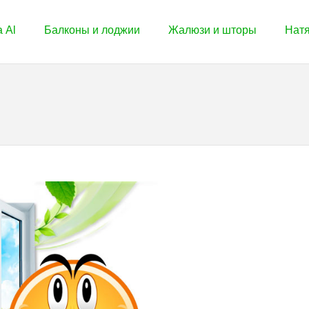
 Al
Балконы и лоджии
Жалюзи и шторы
Нат