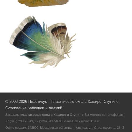
© 2008-2026 Пластикус - Пластиковые окна в Кашире, Ступино.
Остекление балконов и лоджий
Заказать
пластиковые окна в Кашире и Ступино
Вы можете по телефонам:
+7 (916) 238-73-49, +7 (926) 343-58-00, e-mail: alex@plastikus.ru
Офис продаж: 142900, Московская область, г. Кашира, ул. Стрелецкая, д. 26, 3