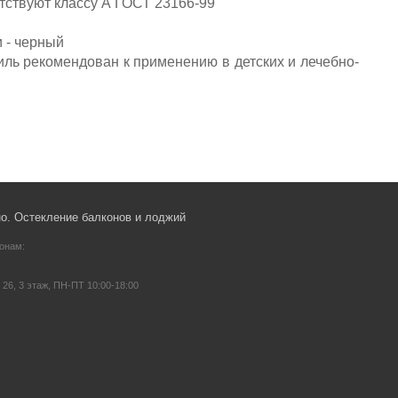
етствуют классу А ГОСТ 23166-99
 - черный
филь рекомендован к применению в детских и лечебно-
но. Остекление балконов и лоджий
онам:
 26, 3 этаж, ПН-ПТ 10:00-18:00