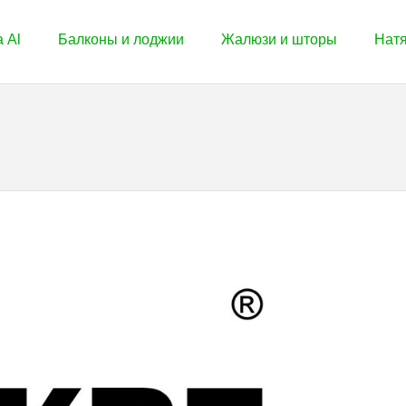
 Al
Балконы и лоджии
Жалюзи и шторы
Нат