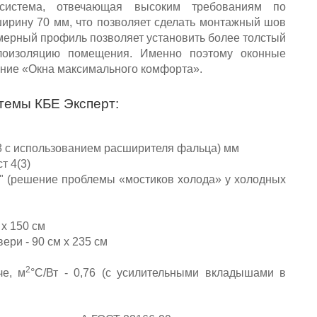
истема, отвечающая высоким требованиям по
ирину 70 мм, что позволяет сделать монтажный шов
амерный профиль позволяет установить более толстый
еплоизоляцию помещения. Именно поэтому оконные
ание «Окна максимального комфорта».
темы КБЕ Эксперт:
58 с использованием расширителя фальца) мм
т 4(3)
" (решение проблемы «мостиков холода» у холодных
х 150 см
ри - 90 см х 235 см
2
че, м
°С/Вт - 0,76 (с усилительными вкладышами в