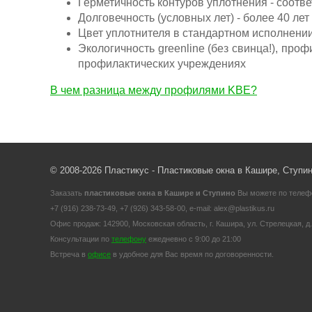
Герметичность контуров уплотнения - соотв
Долговечность (условных лет) - более 40 лет
Цвет уплотнителя в стандартном исполнении
Экологичность greenline (без свинца!), про
профилактических учреждениях
В чем разница между профилями KBE?
© 2008-2026 Пластикус - Пластиковые окна в Кашире, Ступи
Заказать
пластиковые окна в Кашире и Ступино
Вы можете по телеф
+7 (916) 238-73-49, +7 (926) 343-58-00, e-mail: alex@plastikus.ru
Офис продаж: 142900, Московская область, г. Кашира, ул. Стрелецкая, д.
Консультации по
телефону
ежедневно с 9:00 до 21:00
Встреча в
офисе
в удобное для Вас время по договоренности.